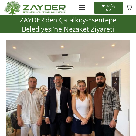
BAĞIŞ
YAP
ZAYDER’den Çatalköy-Esentepe
Belediyesi’ne Nezaket Ziyareti