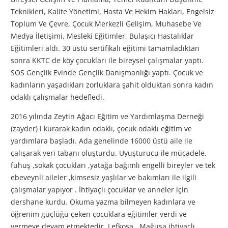
Teknikleri, Kalite Yönetimi, Hasta Ve Hekim Hakları, Engelsiz
Toplum Ve Çevre, Çocuk Merkezli Gelişim, Muhasebe Ve
Medya İletişimi, Mesleki Eğitimler, Bulaşıcı Hastalıklar
Eğitimleri aldı. 30 üstü sertifikalı eğitimi tamamladıktan
sonra KKTC de köy çocukları ile bireysel çalışmalar yaptı.
SOS Gençlik Evinde Gençlik Danışmanlığı yaptı. Çocuk ve
kadınların yaşadıkları zorluklara şahit olduktan sonra kadın
odaklı çalışmalar hedefledi.
2016 yılında Zeytin Ağacı Eğitim ve Yardımlaşma Derneği
(zayder) i kurarak kadın odaklı, çocuk odaklı eğitim ve
yardımlara başladı. Ada genelinde 16000 üstü aile ile
çalışarak veri tabanı oluşturdu. Uyuşturucu ile mücadele,
fuhuş ,sokak çocukları ,yatağa bağımlı engelli bireyler ve tek
ebeveynli aileler ,kimsesiz yaşlılar ve bakımları ile ilgili
çalışmalar yapıyor . İhtiyaçlı çocuklar ve anneler için
dershane kurdu. Okuma yazma bilmeyen kadınlara ve
öğrenim güçlüğü çeken çocuklara eğitimler verdi ve
vermeye devam etmektedir. Lefkoşa , Mağusa ihtiyaçlı