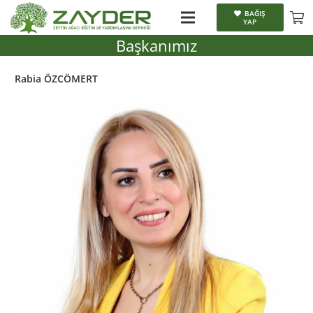
BAĞIŞ
YAP
Başkanımız
Rabia ÖZCÖMERT