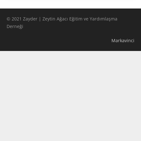
© 2021 Zayder | Zeytin Ağacı Eğitim ve Yardımlaşma
Derneği
Markavinci