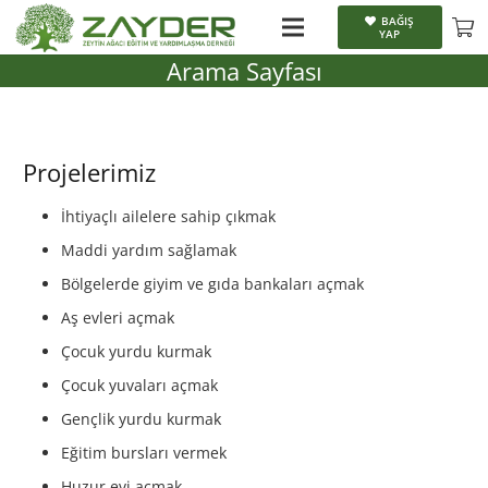
BAĞIŞ
YAP
Arama Sayfası
Projelerimiz
İhtiyaçlı ailelere sahip çıkmak
Maddi yardım sağlamak
Bölgelerde giyim ve gıda bankaları açmak
Aş evleri açmak
Çocuk yurdu kurmak
Çocuk yuvaları açmak
Gençlik yurdu kurmak
Eğitim bursları vermek
Huzur evi açmak